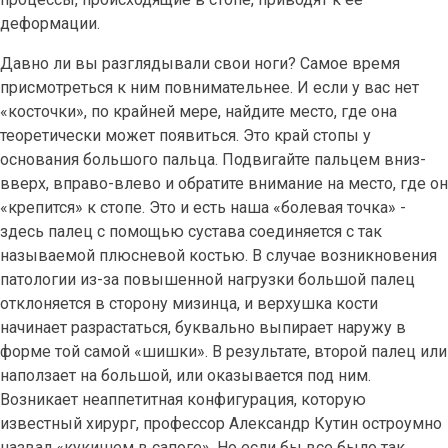
деформации.
Давно ли вы разглядывали свои ноги? Самое время
присмотреться к ним повнимательнее. И если у вас нет
«косточки», по крайней мере, найдите место, где она
теоретически может появиться. Это край стопы у
основания большого пальца. Подвигайте пальцем вниз-
вверх, вправо-влево и обратите внимание на место, где он
«крепится» к стопе. Это и есть наша «болевая точка» -
здесь палец с помощью сустава соединяется с так
называемой плюсневой костью. В случае возникновения
патологии из-за повышенной нагрузки большой палец
отклоняется в сторону мизинца, и верхушка кости
начинает разрастаться, буквально выпирает наружу в
форме той самой «шишки». В результате, второй палец или
наползает на большой, или оказывается под ним.
Возникает неаппетитная конфигурация, которую
известный хирург, профессор Александр Кутин остроумно
назвал «кукишем в сапоге». Но если бы все было так