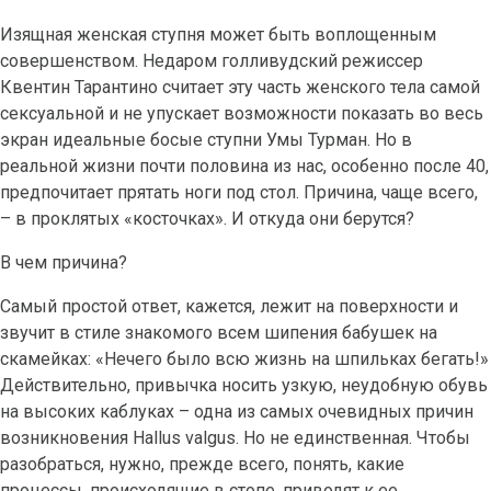
Изящная женская ступня может быть воплощенным
совершенством. Недаром голливудский режиссер
Квентин Тарантино считает эту часть женского тела самой
сексуальной и не упускает возможности показать во весь
экран идеальные босые ступни Умы Турман. Но в
реальной жизни почти половина из нас, особенно после 40,
предпочитает прятать ноги под стол. Причина, чаще всего,
– в проклятых «косточках». И откуда они берутся?
В чем причина?
Самый простой ответ, кажется, лежит на поверхности и
звучит в стиле знакомого всем шипения бабушек на
скамейках: «Нечего было всю жизнь на шпильках бегать!»
Действительно, привычка носить узкую, неудобную обувь
на высоких каблуках – одна из самых очевидных причин
возникновения Hallus valgus. Но не единственная. Чтобы
разобраться, нужно, прежде всего, понять, какие
процессы, происходящие в стопе, приводят к ее