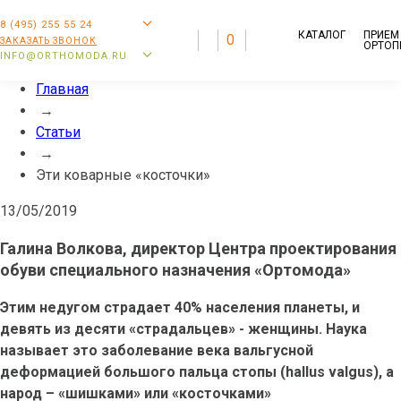
Полезное
8 (495) 255 55 24
КАТАЛОГ
ПРИЕМ
0
ЗАКАЗАТЬ ЗВОНОК
Эти коварные «косточки»
ОРТОП
INFO@ORTHOMODA.RU
Главная
→
Статьи
→
Эти коварные «косточки»
13/05/2019
Галина Волкова, директор Центра проектирования
обуви специального назначения «Ортомода»
Этим недугом страдает 40% населения планеты, и
девять из десяти «страдальцев» - женщины. Наука
называет это заболевание века вальгусной
деформацией большого пальца стопы (hallus valgus), а
народ – «шишками» или «косточками»