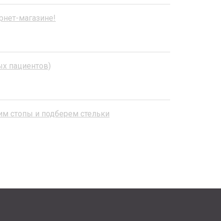
рнет-магазине!
ых пациентов)
им стопы и подберем стельки