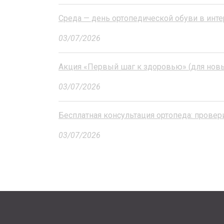
Среда — день ортопедической обуви в инте
03/07/2026
Акция «Первый шаг к здоровью» (для нов
03/07/2026
Бесплатная консультация ортопеда: провер
03/07/2026