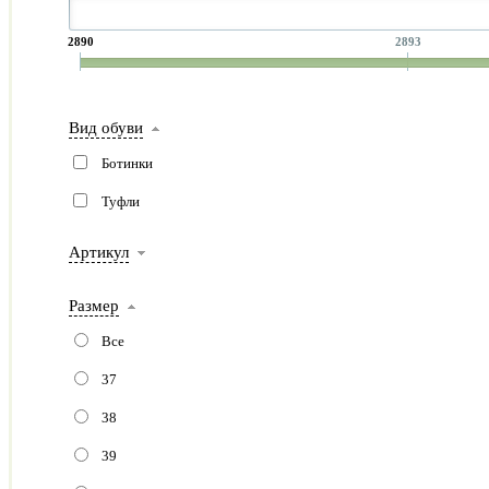
2890
2893
Вид обуви
Ботинки
Туфли
Артикул
Размер
Все
37
38
39