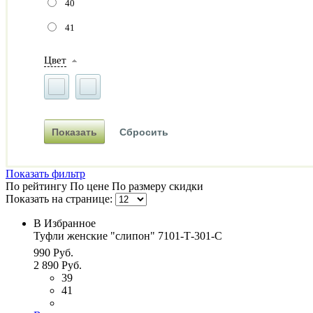
40
41
Цвет
Показать фильтр
По рейтингу
По цене
По размеру скидки
Показать на странице:
В Избранное
Туфли женские "слипон" 7101-Т-301-С
990 Руб.
2 890 Руб.
39
41