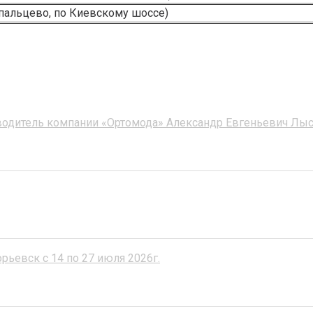
пальцево, по Киевскому шоссе)
оводитель компании «Ортомода» Александр Евгеньевич Лы
орьевск с 14 по 27 июля 2026г.