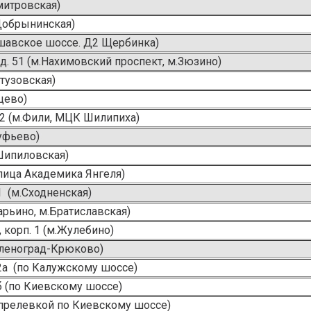
Дмитровская)
Добрынинская)
аршавское шоссе. Д2 Щербинка)
д. 51 (м.Нахимовский проспект, м.Зюзино)
утузовская)
нцево)
. 2 (м.Фили, МЦК Шилипиха)
туфьево)
Шипиловская)
Улица Академика Янгеля)
 1 (м.Сходненская)
арьино, м.Братиславская)
 корп. 1 (м.Жулебино)
Зеленоград-Крюково)
 2а (по Калужскому шоссе)
1б (по Киевскому шоссе)
 Апрелевкой по Киевскому шоссе)