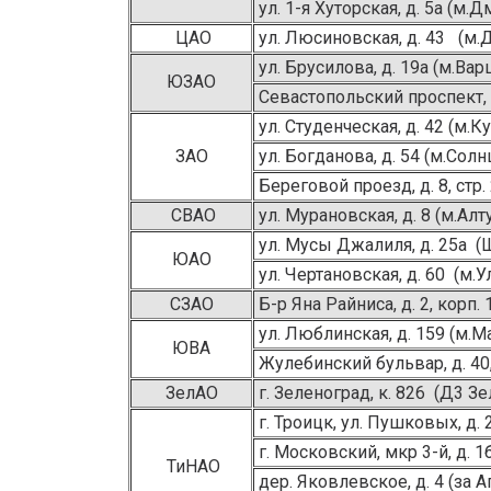
ул. 1-я Хуторская, д. 5а (м.
ЦАО
ул. Люсиновская, д. 43 (м.
ул. Брусилова, д. 19а (м.В
ЮЗАО
Севастопольский проспект, 
ул. Студенческая, д. 42 (м.К
ЗАО
ул. Богданова, д. 54 (м.Сол
Береговой проезд, д. 8, стр
СВАО
ул. Мурановская, д. 8 (м.Ал
ул. Мусы Джалиля, д. 25а (
ЮАО
ул. Чертановская, д. 60 (м.
СЗАО
Б-р Яна Райниса, д. 2, корп.
ул. Люблинская, д. 159 (м.М
ЮВА
Жулебинский бульвар, д. 40,
ЗелАО
г. Зеленоград, к. 826 (Д3 
г. Троицк, ул. Пушковых, д.
г. Московский, мкр 3-й, д. 
ТиНАО
дер. Яковлевское, д. 4 (за