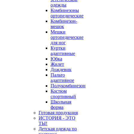
одежды
Комбинезоны
ортопедические
Комбинезон-
мешок
Мешки
ортопедические
для ног
Куртки
адаптивные
Юбка
Жилет
Дождевик
Пальто
адаптивное
Полукомбинезон
Костюм
спортивный
Школьная
форма
Готовая продукция
ИСТОРИЯ - ЭТО
ТЫ!
Детская одежда по