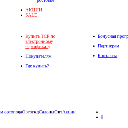
ростовке
АКЦИИ
SALE
Купить ТСР по
Бонусная прог
электронному
Партнерам
сертификату
Контакты
Покупателям
Где купить?
м ортопеда
Ортогид
Салоны
Опт
Акции
0