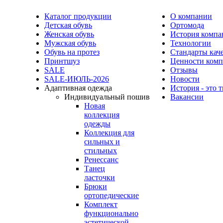
Каталог продукции
О компании
Детская обувь
Ортомода
Женская обувь
История компа
Мужская обувь
Технологии
Обувь на протез
Стандарты кач
Принтшуз
Ценности ком
SALE
Отзывы
SALE-ИЮЛЬ-2026
Новости
Адаптивная одежда
История - это 
Индивидуальный пошив
Вакансии
Новая
коллекция
одежды
Коллекция для
сильных и
стильных
Ренессанс
Танец
ласточки
Брюки
ортопедические
Комплект
функционально
эстетической