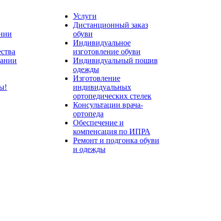
Услуги
Дистанционный заказ
нии
обуви
Индивидуальное
ества
изготовление обуви
пании
Индивидуальный пошив
одежды
Изготовление
ты!
индивидуальных
ортопедических стелек
Консультации врача-
ортопеда
Обеспечение и
компенсация по ИПРА
Ремонт и подгонка обуви
и одежды