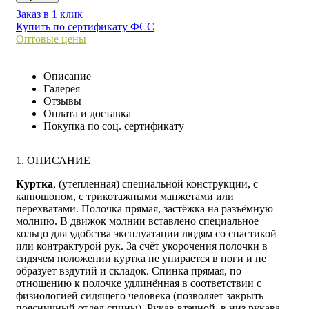
Заказ в 1 клик
Купить по сертификату ФСС
Оптовые цены
Описание
Галерея
Отзывы
Оплата и доставка
Покупка по соц. сертификату
1. ОПИСАНИЕ
Куртка
, (утепленная) специальной конструкции, с
капюшоном, с трикотажными манжетами или
перехватами. Полочка прямая, застёжка на разъёмную
молнию. В движок молнии вставлено специальное
кольцо для удобства эксплуатации людям со спастикой
или контрактурой рук. За счёт укорочения полочки в
сидячем положении куртка не упирается в ноги и не
образует вздутий и складок. Спинка прямая, по
отношению к полочке удлинённая в соответствии с
физиологией сидящего человека (позволяет закрыть
поясничный отдел спины). Рукав втачной, в низ рукава