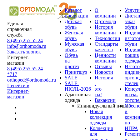
Каталог
О
Услуги
продукции
компании
Диста
Детская
Ортомода
заказ
Единая
обувь
История
обуви
справочная
Женская
компании
Индив
служба
обувь
Технологии
изгото
8 (495) 255 55 24
Мужская
Стандарты
обуви
info@orthomoda.ru
обувь
качества
Индив
Заказать звонок
Обувь
Ценности
пошив
Интернет-
на
компании
одежд
магазин
протез
Отзывы
Изгото
8 (495) 255 55 24
Принтшуз
Новости
индив
*717
SALE
История
ортопе
orthoped@orthomoda.ru
SALE-
-
стелек
Перейти в
ИЮЛЬ-2026
это
Консул
Интернет-
Адаптивная
ты!
врача-
магазин
одежда
Вакансии
ортопе
Индивидуальный пошив
Обесп
Новая
и
коллекция
компен
одежды
по
Коллекция
ИПРА
для
Ремон
сильных
и