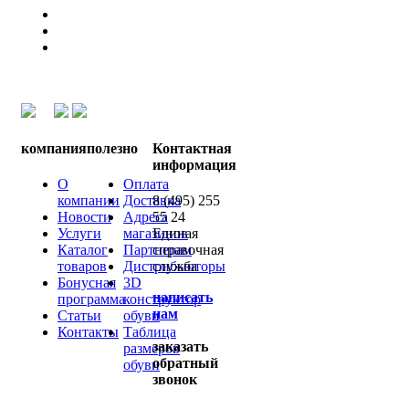
компания
полезно
Контактная
информация
О
Оплата
компании
Доставка
8 (495) 255
Новости
Адреса
55 24
Услуги
магазинов
Единая
Каталог
Партнерам
справочная
товаров
Дистрибьюторы
служба
Бонусная
3D
написать
программа
конструктор
нам
Статьи
обуви
Контакты
Таблица
заказать
размеров
обратный
обуви
звонок