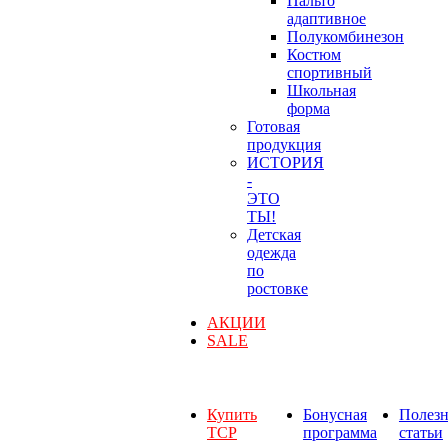
Пальто
адаптивное
Полукомбинезон
Костюм
спортивный
Школьная
форма
Готовая
продукция
ИСТОРИЯ
-
ЭТО
ТЫ!
Детская
одежда
по
ростовке
АКЦИИ
SALE
Купить
Бонусная
Полез
ТСР
программа
статьи