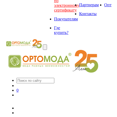
по
Партнерам
Опт
электронному
сертификату
Контакты
Покупателям
Где
купить?
0