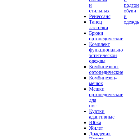
и
подгон
стильных
обуви
Ренессанс
и
Танец
одежд
ласточки
Брюки
ортопедические
Комплект
функционально
эстетической
одежды
Комбинезоны
ортопедические
Комбинезон-
мешок
Мешки
ортопедические
для
ног
Куртки
адаптивные
Юбка
Жилет
Дождевик