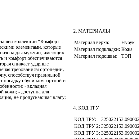
2. МАТЕРИАЛЫ
 нашей коллекции “Комфорт”.
Материал верха:
Нубук
ческими элементами, которые
Материал подкладки:
Кожа
значена для мужчин, имеющих
Материал подошвы:
ТЭП
ть и комфорт обеспечиваются
торая снижает ударные
вечая требованиям ортопедии,
опу, способствуя правильной
т посадку обуви комфортной и
обенности: - вкладная
й кожи; - доступна для
рация, не пропускающая влагу;
4. КОД ТРУ
КОД ТРУ:
325022153.09000
КОД ТРУ 2:
325022153.09000
КОД ТРУ 3:
325022153.09000