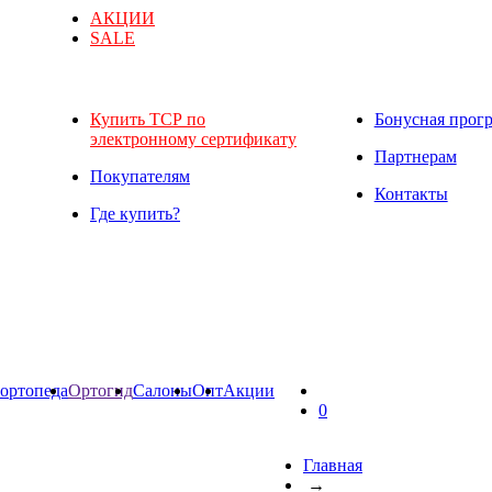
АКЦИИ
SALE
Купить ТСР по
Бонусная прог
электронному сертификату
Партнерам
Покупателям
Контакты
Где купить?
ортопеда
Ортогид
Салоны
Опт
Акции
0
Главная
→