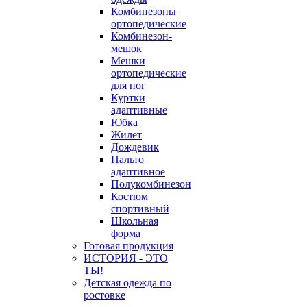
Комбинезоны
ортопедические
Комбинезон-
мешок
Мешки
ортопедические
для ног
Куртки
адаптивные
Юбка
Жилет
Дождевик
Пальто
адаптивное
Полукомбинезон
Костюм
спортивный
Школьная
форма
Готовая продукция
ИСТОРИЯ - ЭТО
ТЫ!
Детская одежда по
ростовке