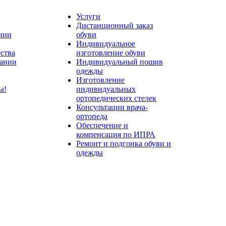
Услуги
Дистанционный заказ
нии
обуви
Индивидуальное
ства
изготовление обуви
ании
Индивидуальный пошив
одежды
Изготовление
ы!
индивидуальных
ортопедических стелек
Консультации врача-
ортопеда
Обеспечение и
компенсация по ИПРА
Ремонт и подгонка обуви и
одежды