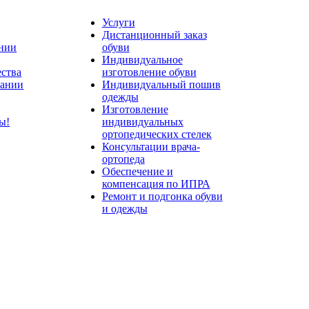
Услуги
Дистанционный заказ
нии
обуви
Индивидуальное
ества
изготовление обуви
пании
Индивидуальный пошив
одежды
Изготовление
ты!
индивидуальных
ортопедических стелек
Консультации врача-
ортопеда
Обеспечение и
компенсация по ИПРА
Ремонт и подгонка обуви
и одежды