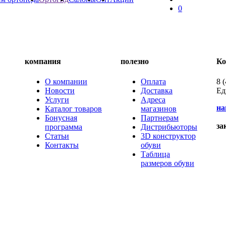
0
компания
полезно
Ко
О компании
Оплата
8 
Новости
Доставка
Ед
Услуги
Адреса
на
Каталог товаров
магазинов
Бонусная
Партнерам
за
программа
Дистрибьюторы
Статьи
3D конструктор
Контакты
обуви
Таблица
размеров обуви