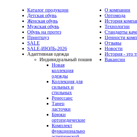
Каталог продукции
О компании
Детская обувь
Ортомода
Женская обувь
История компа
Мужская обувь
Технологии
Обувь на протез
Стандарты кач
Принтшуз
Ценности ком
SALE
Отзывы
SALE-ИЮЛЬ-2026
Новости
Адаптивная одежда
История - это 
Индивидуальный пошив
Вакансии
Новая
коллекция
одежды
Коллекция для
сильных и
стильных
Ренессанс
Танец
ласточки
Брюки
ортопедические
Комплект
функционально
эстетической