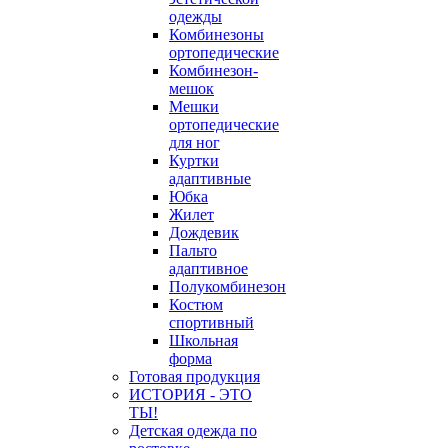
одежды
Комбинезоны
ортопедические
Комбинезон-
мешок
Мешки
ортопедические
для ног
Куртки
адаптивные
Юбка
Жилет
Дождевик
Пальто
адаптивное
Полукомбинезон
Костюм
спортивный
Школьная
форма
Готовая продукция
ИСТОРИЯ - ЭТО
ТЫ!
Детская одежда по