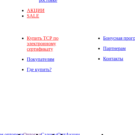
ростовке
АКЦИИ
SALE
Купить ТСР по
Бонусная прог
электронному
Партнерам
сертификату
Контакты
Покупателям
Где купить?
м ортопеда
Ортогид
Салоны
Опт
Акции