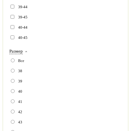
39-44
39-45
40-44
40-45
Размер
Все
38
39
40
41
42
43