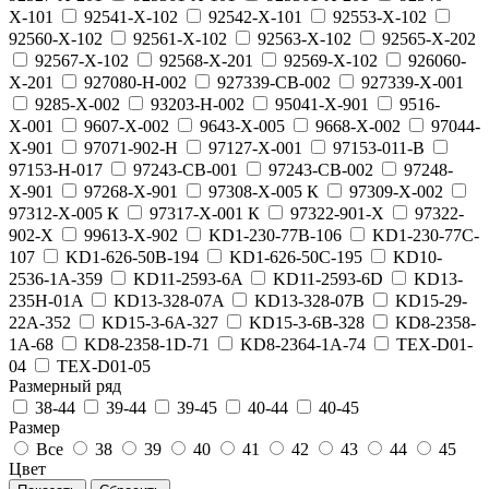
Х-101
92541-Х-102
92542-Х-101
92553-Х-102
92560-Х-102
92561-Х-102
92563-Х-102
92565-Х-202
92567-Х-102
92568-Х-201
92569-Х-102
926060-
Х-201
927080-Н-002
927339-СВ-002
927339-Х-001
9285-Х-002
93203-Н-002
95041-Х-901
9516-
Х-001
9607-Х-002
9643-Х-005
9668-Х-002
97044-
Х-901
97071-902-Н
97127-Х-001
97153-011-В
97153-Н-017
97243-СВ-001
97243-СВ-002
97248-
Х-901
97268-Х-901
97308-Х-005 К
97309-Х-002
97312-Х-005 К
97317-Х-001 К
97322-901-Х
97322-
902-Х
99613-Х-902
KD1-230-77B-106
KD1-230-77C-
107
KD1-626-50B-194
KD1-626-50C-195
KD10-
2536-1A-359
KD11-2593-6A
KD11-2593-6D
KD13-
235H-01A
KD13-328-07A
KD13-328-07B
KD15-29-
22A-352
KD15-3-6A-327
KD15-3-6B-328
KD8-2358-
1A-68
KD8-2358-1D-71
KD8-2364-1A-74
TEX-D01-
04
TEX-D01-05
Размерный ряд
38-44
39-44
39-45
40-44
40-45
Размер
Все
38
39
40
41
42
43
44
45
Цвет