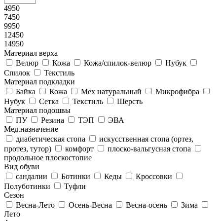
4950
7450
9950
12450
14950
Материал верха
Велюр
Кожа
Кожа/спилок-велюр
Нубук
Спилок
Текстиль
Материал подкладки
Байка
Кожа
Мех натуральный
Микрофибра
Нубук
Сетка
Текстиль
Шерсть
Материал подошвы
ПУ
Резина
ТЭП
ЭВА
Мед.назначение
диабетическая стопа
искусственная стопа (ортез,
протез, тутор)
комфорт
плоско-вальгусная стопа
продольное плоскостопие
Вид обуви
сандалии
Ботинки
Кеды
Кроссовки
Полуботинки
Туфли
Сезон
Весна-Лето
Осень-Весна
Весна-осень
Зима
Лето