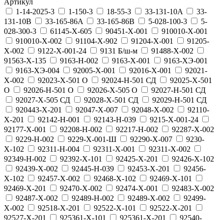
Артикул
1-14-2025-3
1-150-3
18-55-3
33-131-10A
33-
131-10B
33-165-86A
33-165-86B
5-028-100-3
5-
028-300-3
61145-Х-605
90451-Х-001
910010-Х-001
910010-Х-002
91104-Х-902
91204-Х-001
91205-
Х-002
9122-Х-001-24
9131 Б/ш-м
91488-Х-002
91563-Х-135
9163-Н-002
9163-Х-001
9163-ХЭ-001
9163-ХЭ-004
92005-Х-001
92016-Х-001
92021-
Х-002
92023-Х-501 О
92024-Н-501 СД
92025-Х-501
О
92026-Н-501 О
92026-Х-505 О
92027-Н-501 СД
92027-Х-505 СД
92028-Х-501 СД
92029-Н-501 СД
920443-Х-201
92047-Х-007
92048-Х-002
92110-
Х-201
92142-Н-001
92143-Н-039
9215-Х-001-24
92177-Х-001
92208-Н-002
92217-Н-002
92287-Х-002
9229-Н-002
9229-Х-001-Ш
92290-Х-007
9230-
Х-102
92311-Н-004
92311-Х-001
92311-Х-002
92349-Н-002
92392-Х-101
92425-Х-201
92426-Х-102
92439-Х-002
92445-Н-039
92453-Х-201
92456-
Х-102
92457-Х-002
92468-Х-102
92469-Х-101
92469-Х-201
92470-Х-002
92474-Х-001
92483-Х-002
92487-Х-002
92489-Н-002
92489-Х-002
92499-
Х-002
92518-Х-201
92522-Х-101
92522-Х-201
92527-Х-201
925361-Х-101
925361-Х-201
92540-